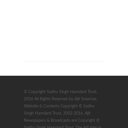
© Copyright Sadhu Singh Hamdard Trust,
2016 All Rights Reserved by Ajit Smachar.
Website & Contents Copyright © Sadhu
Singh Hamdard Trust, 2002-2016. Ajit
Newspapers & Broadcasts are Copyright ©
Sadhu Singh Hamdard Trust. The Ajit logo is