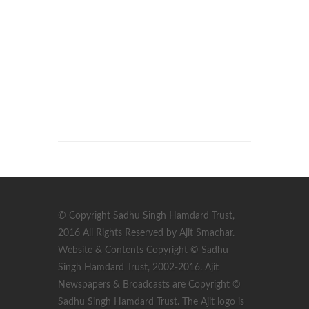
© Copyright Sadhu Singh Hamdard Trust,
2016 All Rights Reserved by Ajit Smachar.
Website & Contents Copyright © Sadhu
Singh Hamdard Trust, 2002-2016. Ajit
Newspapers & Broadcasts are Copyright ©
Sadhu Singh Hamdard Trust. The Ajit logo is