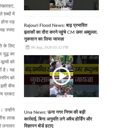
 बौखलाहट,
ब्दों में
 होना पड़
Rajouri Flood News: बाढ़ प्रभावित
यह स्पष्ट
इलाकों का दौरा करने पहुंचे CM उमर अब्दुल्ला,
नुकसान का लिया जायज़ा
ति के लिए
06 Aug, 2026 03:32 PM
युद्ध का
ूल्यों को
ीं है। यह
िनपिंग को
। इसी बीच
तोष प्रकट
 उन्होंने
Una News: ऊना नगर निगम की बड़ी
 तीस लाख
कार्रवाई, बिना अनुमति लगे अवैध होर्डिंग और
को लगातार
विज्ञापन बोर्ड हटाए