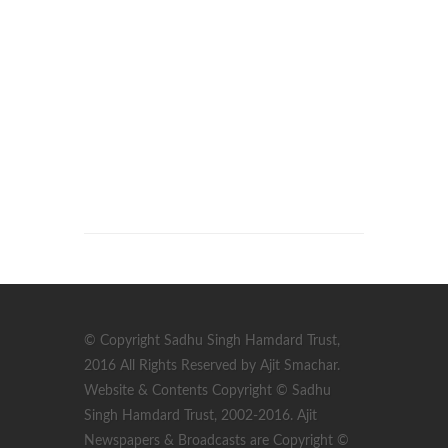
© Copyright Sadhu Singh Hamdard Trust,
2016 All Rights Reserved by Ajit Smachar.
Website & Contents Copyright © Sadhu
Singh Hamdard Trust, 2002-2016. Ajit
Newspapers & Broadcasts are Copyright ©