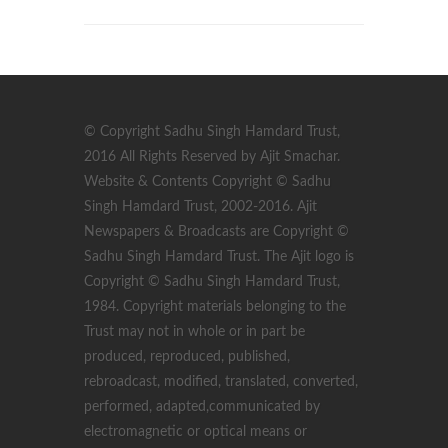
© Copyright Sadhu Singh Hamdard Trust,
2016 All Rights Reserved by Ajit Smachar.
Website & Contents Copyright © Sadhu
Singh Hamdard Trust, 2002-2016. Ajit
Newspapers & Broadcasts are Copyright ©
Sadhu Singh Hamdard Trust. The Ajit logo is
Copyright © Sadhu Singh Hamdard Trust,
1984. Copyright materials belonging to the
Trust may not in whole or in part be
produced, reproduced, published,
rebroadcast, modified, translated, converted,
performed, adapted,communicated by
electromagnetic or optical means or