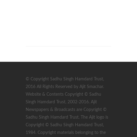
© Copyright Sadhu Singh Hamdard Trust,
2016 All Rights Reserved by Ajit Smachar.
Website & Contents Copyright © Sadhu
Singh Hamdard Trust, 2002-2016. Ajit
Newspapers & Broadcasts are Copyright ©
Sadhu Singh Hamdard Trust. The Ajit logo is
Copyright © Sadhu Singh Hamdard Trust,
1984. Copyright materials belonging to the