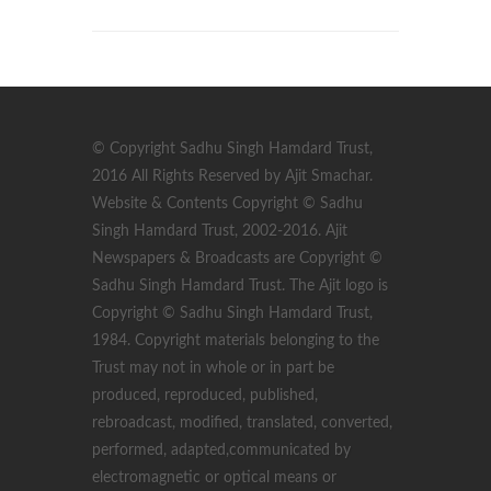
© Copyright Sadhu Singh Hamdard Trust,
2016 All Rights Reserved by Ajit Smachar.
Website & Contents Copyright © Sadhu
Singh Hamdard Trust, 2002-2016. Ajit
Newspapers & Broadcasts are Copyright ©
Sadhu Singh Hamdard Trust. The Ajit logo is
Copyright © Sadhu Singh Hamdard Trust,
1984. Copyright materials belonging to the
Trust may not in whole or in part be
produced, reproduced, published,
rebroadcast, modified, translated, converted,
performed, adapted,communicated by
electromagnetic or optical means or