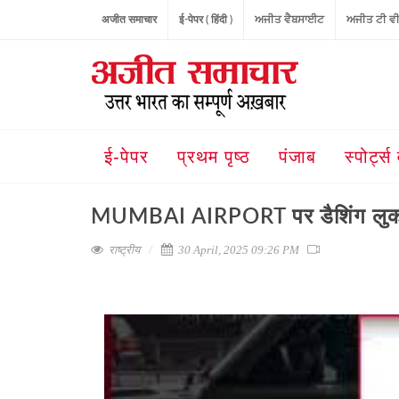
अजीत समाचार
ई-पेपर ( हिंदी )
ਅਜੀਤ ਵੈਬਸਾਈਟ
ਅਜੀਤ ਟੀ ਵ
ई-पेपर
प्रथम पृष्ठ
पंजाब
स्पोर्ट्स 
MUMBAI AIRPORT पर डैशिंग लुक
राष्ट्रीय
30 April, 2025 09:26 PM