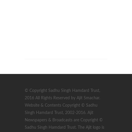
© Copyright Sadhu Singh Hamdard Trust,
2016 All Rights Reserved by Ajit Smachar.
Website & Contents Copyright © Sadhu
Singh Hamdard Trust, 2002-2016. Ajit
Newspapers & Broadcasts are Copyright ©
Sadhu Singh Hamdard Trust. The Ajit logo is