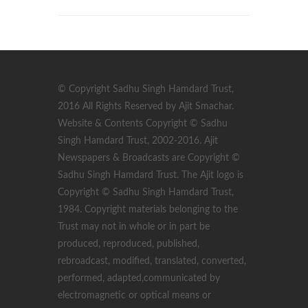
© Copyright Sadhu Singh Hamdard Trust,
2016 All Rights Reserved by Ajit Smachar.
Website & Contents Copyright © Sadhu
Singh Hamdard Trust, 2002-2016. Ajit
Newspapers & Broadcasts are Copyright ©
Sadhu Singh Hamdard Trust. The Ajit logo is
Copyright © Sadhu Singh Hamdard Trust,
1984. Copyright materials belonging to the
Trust may not in whole or in part be
produced, reproduced, published,
rebroadcast, modified, translated, converted,
performed, adapted,communicated by
electromagnetic or optical means or