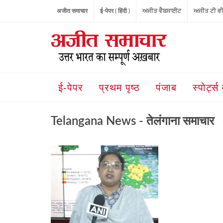
अजीत समाचार
ई-पेपर ( हिंदी )
ਅਜੀਤ ਵੈਬਸਾਈਟ
ਅਜੀਤ ਟੀ ਵ
ई-पेपर
प्रथम पृष्ठ
पंजाब
स्पोर्ट्स 
Telangana News - तेलंगाना समाचार