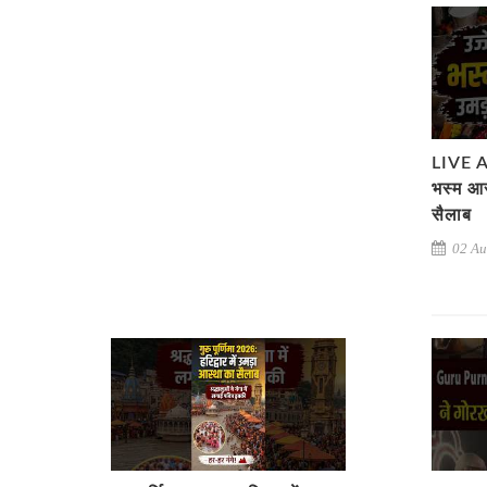
LIVE AA
भस्म आर
सैलाब
02 Au