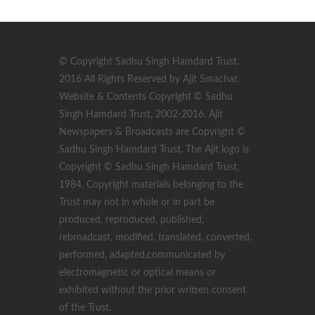
© Copyright Sadhu Singh Hamdard Trust,
2016 All Rights Reserved by Ajit Smachar.
Website & Contents Copyright © Sadhu
Singh Hamdard Trust, 2002-2016. Ajit
Newspapers & Broadcasts are Copyright ©
Sadhu Singh Hamdard Trust. The Ajit logo is
Copyright © Sadhu Singh Hamdard Trust,
1984. Copyright materials belonging to the
Trust may not in whole or in part be
produced, reproduced, published,
rebroadcast, modified, translated, converted,
performed, adapted,communicated by
electromagnetic or optical means or
exhibited without the prior written consent
of the Trust.