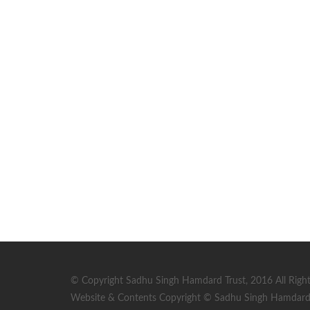
© Copyright Sadhu Singh Hamdard Trust, 2016 All Right
Website & Contents Copyright © Sadhu Singh Hamdard T