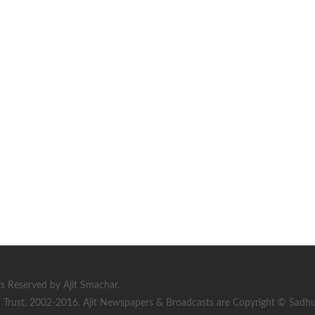
s Reserved by Ajit Smachar.
rust, 2002-2016. Ajit Newspapers & Broadcasts are Copyright © Sadhu S