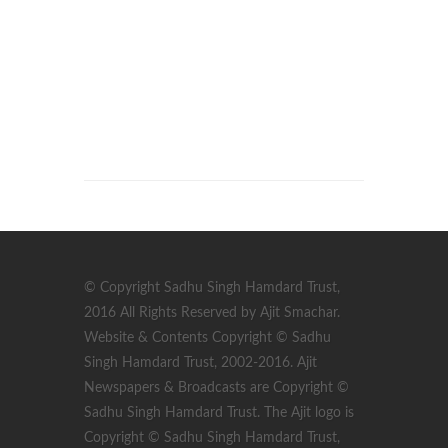
© Copyright Sadhu Singh Hamdard Trust,
2016 All Rights Reserved by Ajit Smachar.
Website & Contents Copyright © Sadhu
Singh Hamdard Trust, 2002-2016. Ajit
Newspapers & Broadcasts are Copyright ©
Sadhu Singh Hamdard Trust. The Ajit logo is
Copyright © Sadhu Singh Hamdard Trust,