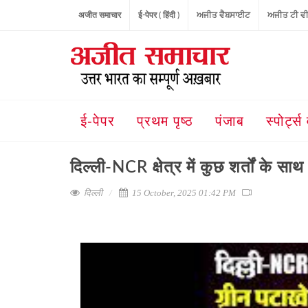
अजीत समाचार
ई-पेपर ( हिंदी )
ਅਜੀਤ ਵੈਬਸਾਈਟ
ਅਜੀਤ ਟੀ ਵ
ई-पेपर
प्रथम पृष्ठ
पंजाब
स्पोर्ट्स 
दिल्ली-NCR क्षेत्र में कुछ शर्तों के 
दिल्ली
15 October, 2025 01:42 PM