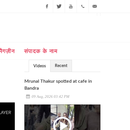
Facebook
Twitter
Youtube
+91-181-
ajit@ajitjalandhar.com
2455961,62,63,
5032400
मैगज़ीन
संपादक के नाम
Recent
Videos
Mrunal Thakur spotted at cafe in
Bandra
09 Aug, 2026 03:42 PM