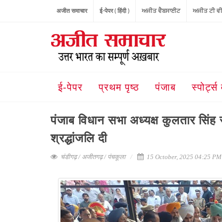
अजीत समाचार
ई-पेपर ( हिंदी )
ਅਜੀਤ ਵੈਬਸਾਈਟ
ਅਜੀਤ ਟੀ ਵ
ई-पेपर
प्रथम पृष्ठ
पंजाब
स्पोर्ट्स 
पंजाब विधान सभा अध्यक्ष कुलतार सिंह 
श्रद्धांजलि दी
चंडीगढ़ / अजीतगढ़ / पंचकूला
15 October, 2025 04:25 PM