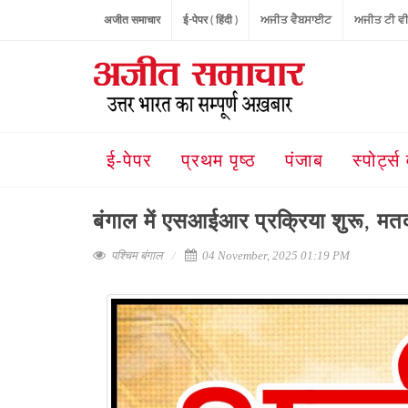
अजीत समाचार
ई-पेपर ( हिंदी )
ਅਜੀਤ ਵੈਬਸਾਈਟ
ਅਜੀਤ ਟੀ ਵ
ई-पेपर
प्रथम पृष्ठ
पंजाब
स्पोर्ट्स 
बंगाल में एसआईआर प्रक्रिया शुरू, म
पश्चिम बंगाल
04 November, 2025 01:19 PM