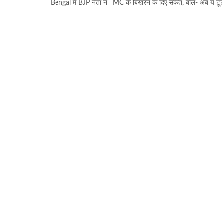
Bengal में BJP नेता ने TMC के बिखरने के दिए संकेत, बोले- अब ये ट