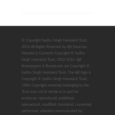
© Copyright Sadhu Singh Hamdard Trust,
2016 All Rights Reserved by Ajit Smachar.
Website & Contents Copyright © Sadhu
Singh Hamdard Trust, 2002-2016. Ajit
Newspapers & Broadcasts are Copyright ©
Sadhu Singh Hamdard Trust. The Ajit logo is
Copyright © Sadhu Singh Hamdard Trust,
1984. Copyright materials belonging to the
Trust may not in whole or in part be
produced, reproduced, published,
rebroadcast, modified, translated, converted,
performed, adapted,communicated by