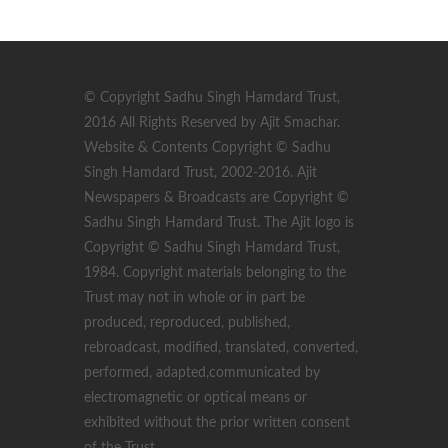
© Copyright Sadhu Singh Hamdard Trust,
2016 All Rights Reserved by Ajit Smachar.
Website & Contents Copyright © Sadhu
Singh Hamdard Trust, 2002-2016. Ajit
Newspapers & Broadcasts are Copyright ©
Sadhu Singh Hamdard Trust. The Ajit logo is
Copyright © Sadhu Singh Hamdard Trust,
1984. Copyright materials belonging to the
Trust may not in whole or in part be
produced, reproduced, published,
rebroadcast, modified, translated, converted,
performed, adapted,communicated by
electromagnetic or optical means or
exhibited without the prior written consent