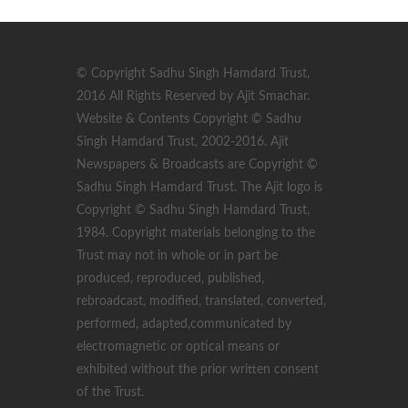
© Copyright Sadhu Singh Hamdard Trust,
2016 All Rights Reserved by Ajit Smachar.
Website & Contents Copyright © Sadhu
Singh Hamdard Trust, 2002-2016. Ajit
Newspapers & Broadcasts are Copyright ©
Sadhu Singh Hamdard Trust. The Ajit logo is
Copyright © Sadhu Singh Hamdard Trust,
1984. Copyright materials belonging to the
Trust may not in whole or in part be
produced, reproduced, published,
rebroadcast, modified, translated, converted,
performed, adapted,communicated by
electromagnetic or optical means or
exhibited without the prior written consent
of the Trust.