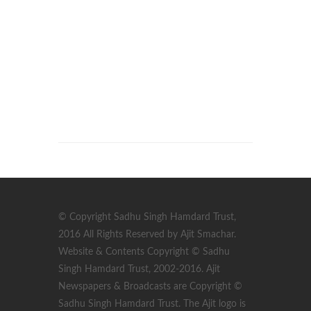
© Copyright Sadhu Singh Hamdard Trust,
2016 All Rights Reserved by Ajit Smachar.
Website & Contents Copyright © Sadhu
Singh Hamdard Trust, 2002-2016. Ajit
Newspapers & Broadcasts are Copyright ©
Sadhu Singh Hamdard Trust. The Ajit logo is