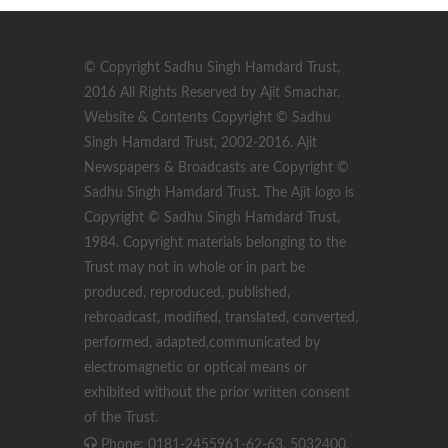
© Copyright Sadhu Singh Hamdard Trust,
2016 All Rights Reserved by Ajit Smachar.
Website & Contents Copyright © Sadhu
Singh Hamdard Trust, 2002-2016. Ajit
Newspapers & Broadcasts are Copyright ©
Sadhu Singh Hamdard Trust. The Ajit logo is
Copyright © Sadhu Singh Hamdard Trust,
1984. Copyright materials belonging to the
Trust may not in whole or in part be
produced, reproduced, published,
rebroadcast, modified, translated, converted,
performed, adapted,communicated by
electromagnetic or optical means or
exhibited without the prior written consent
of the Trust.
Phone: 0181-2455961-62-63, 5032400,