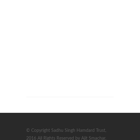
© Copyright Sadhu Singh Hamdard Trust,
2016 All Rights Reserved by Ajit Smachar.