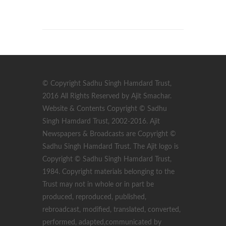
© Copyright Sadhu Singh Hamdard Trust,
2016 All Rights Reserved by Ajit Smachar.
Website & Contents Copyright © Sadhu
Singh Hamdard Trust, 2002-2016. Ajit
Newspapers & Broadcasts are Copyright ©
Sadhu Singh Hamdard Trust. The Ajit logo is
Copyright © Sadhu Singh Hamdard Trust,
1984. Copyright materials belonging to the
Trust may not in whole or in part be
produced, reproduced, published,
rebroadcast, modified, translated, converted,
performed, adapted,communicated by