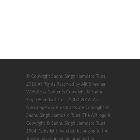
© Copyright Sadhu Singh Hamdard Trust,
2016 All Rights Reserved by Ajit Smachar.
Website & Contents Copyright © Sadhu
Singh Hamdard Trust, 2002-2016. Ajit
Newspapers & Broadcasts are Copyright ©
Sadhu Singh Hamdard Trust. The Ajit logo is
Copyright © Sadhu Singh Hamdard Trust,
1984. Copyright materials belonging to the
Trust may not in whole or in part be