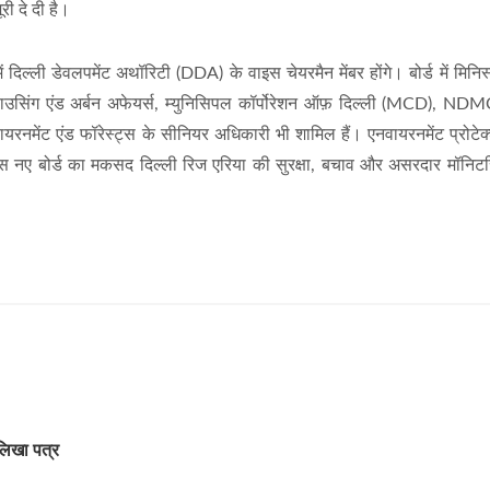
री दे दी है।
ं दिल्ली डेवलपमेंट अथॉरिटी (DDA) के वाइस चेयरमैन मेंबर होंगे। बोर्ड में मिनिस
़ हाउसिंग एंड अर्बन अफेयर्स, म्युनिसिपल कॉर्पोरेशन ऑफ़ दिल्ली (MCD), NDM
वायरनमेंट एंड फॉरेस्ट्स के सीनियर अधिकारी भी शामिल हैं। एनवायरनमेंट प्रोटेक
 इस नए बोर्ड का मकसद दिल्ली रिज एरिया की सुरक्षा, बचाव और असरदार मॉनिटर
 लिखा पत्र