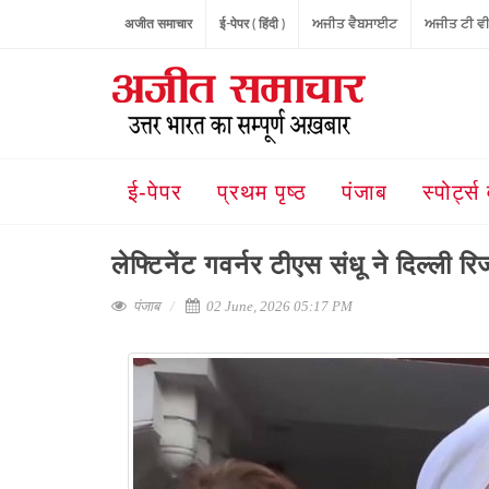
अजीत समाचार
ई-पेपर ( हिंदी )
ਅਜੀਤ ਵੈਬਸਾਈਟ
ਅਜੀਤ ਟੀ ਵ
ई-पेपर
प्रथम पृष्ठ
पंजाब
स्पोर्ट्स 
लेफ्टिनेंट गवर्नर टीएस संधू ने दिल्ली रिज
पंजाब
02 June, 2026 05:17 PM