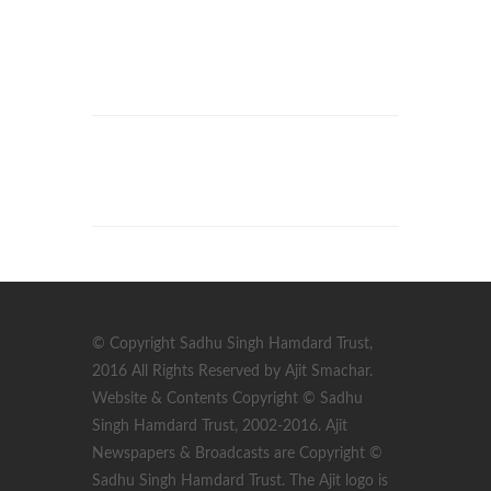
© Copyright Sadhu Singh Hamdard Trust,
2016 All Rights Reserved by Ajit Smachar.
Website & Contents Copyright © Sadhu
Singh Hamdard Trust, 2002-2016. Ajit
Newspapers & Broadcasts are Copyright ©
Sadhu Singh Hamdard Trust. The Ajit logo is