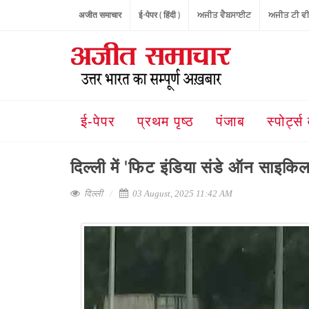
अजीत समाचार
ई-पेपर ( हिंदी )
ਅਜੀਤ ਵੈਬਸਾਈਟ
ਅਜੀਤ ਟੀ ਵ
ई-पेपर
प्रथम पृष्ठ
पंजाब
स्पोर्ट्स 
दिल्ली में 'फिट इंडिया संडे ऑन साइकि
दिल्ली
03 August, 2025 11:42 AM