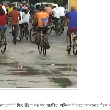
और अन्य लोगों ने 'फिट इंडिया संडे ऑन साइकिल' अभियान के तहत जवाहरलाल नेहरू स