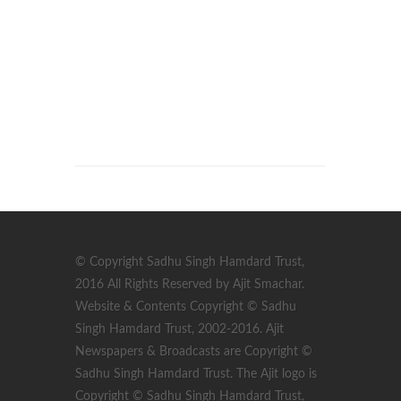
© Copyright Sadhu Singh Hamdard Trust,
2016 All Rights Reserved by Ajit Smachar.
Website & Contents Copyright © Sadhu
Singh Hamdard Trust, 2002-2016. Ajit
Newspapers & Broadcasts are Copyright ©
Sadhu Singh Hamdard Trust. The Ajit logo is
Copyright © Sadhu Singh Hamdard Trust,