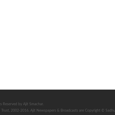
s Reserved by Ajit Smachar.
rust, 2002-2016. Ajit Newspapers & Broadcasts are Copyright © Sadhu S