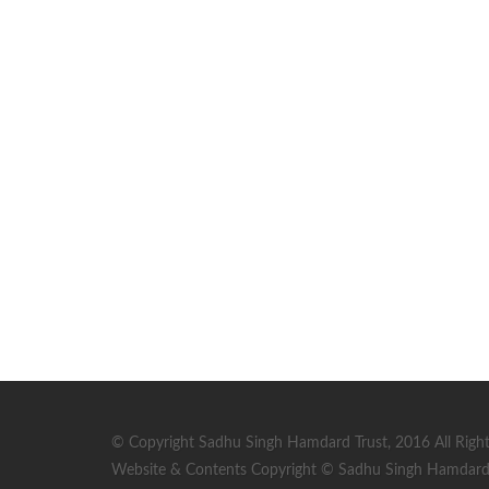
© Copyright Sadhu Singh Hamdard Trust, 2016 All Right
Website & Contents Copyright © Sadhu Singh Hamdard T