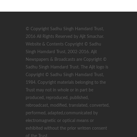
© Copyright Sadhu Singh Hamdard Trust,
2016 All Rights Reserved by Ajit Smachar.
Website & Contents Copyright © Sadhu
Singh Hamdard Trust, 2002-2016. Ajit
Newspapers & Broadcasts are Copyright ©
Sadhu Singh Hamdard Trust. The Ajit logo is
Copyright © Sadhu Singh Hamdard Trust,
1984. Copyright materials belonging to the
Trust may not in whole or in part be
produced, reproduced, published,
rebroadcast, modified, translated, converted,
performed, adapted,communicated by
electromagnetic or optical means or
exhibited without the prior written consent
of the Trust.