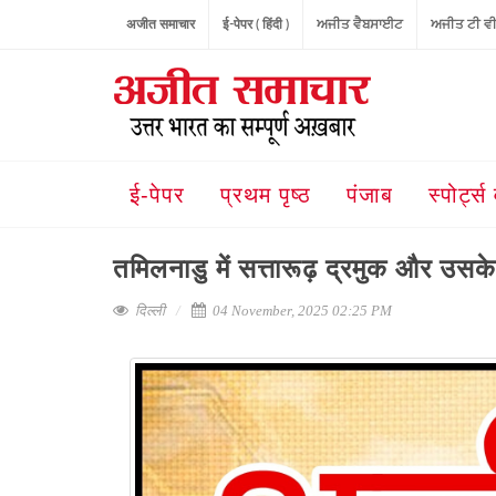
अजीत समाचार
ई-पेपर ( हिंदी )
ਅਜੀਤ ਵੈਬਸਾਈਟ
ਅਜੀਤ ਟੀ ਵ
ई-पेपर
प्रथम पृष्ठ
पंजाब
स्पोर्ट्स 
तमिलनाडु में सत्तारूढ़ द्रमुक और उस
दिल्ली
04 November, 2025 02:25 PM