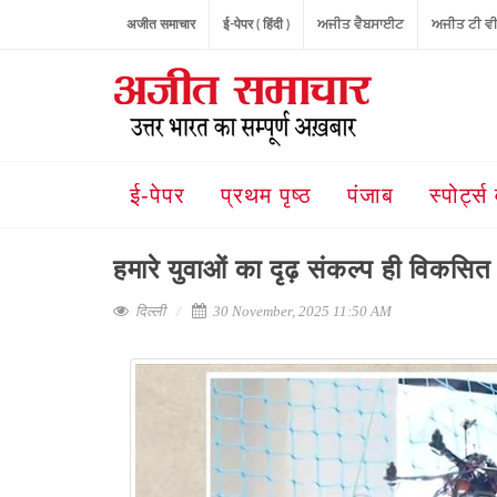
अजीत समाचार
ई-पेपर ( हिंदी )
ਅਜੀਤ ਵੈਬਸਾਈਟ
ਅਜੀਤ ਟੀ ਵ
ई-पेपर
प्रथम पृष्ठ
पंजाब
स्पोर्ट्स 
हमारे युवाओं का दृढ़ संकल्प ही विकस
दिल्ली
30 November, 2025 11:50 AM