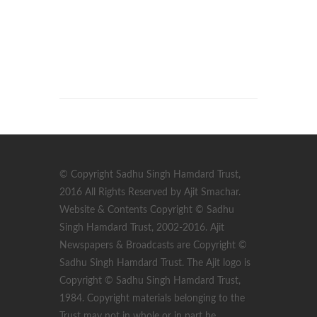
© Copyright Sadhu Singh Hamdard Trust,
2016 All Rights Reserved by Ajit Smachar.
Website & Contents Copyright © Sadhu
Singh Hamdard Trust, 2002-2016. Ajit
Newspapers & Broadcasts are Copyright ©
Sadhu Singh Hamdard Trust. The Ajit logo is
Copyright © Sadhu Singh Hamdard Trust,
1984. Copyright materials belonging to the
Trust may not in whole or in part be