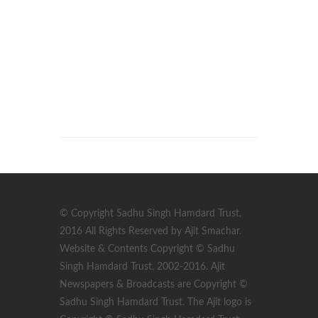
© Copyright Sadhu Singh Hamdard Trust,
2016 All Rights Reserved by Ajit Smachar.
Website & Contents Copyright © Sadhu
Singh Hamdard Trust, 2002-2016. Ajit
Newspapers & Broadcasts are Copyright ©
Sadhu Singh Hamdard Trust. The Ajit logo is