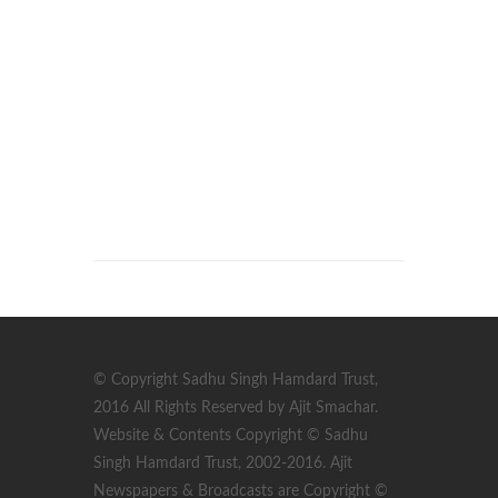
© Copyright Sadhu Singh Hamdard Trust,
2016 All Rights Reserved by Ajit Smachar.
Website & Contents Copyright © Sadhu
Singh Hamdard Trust, 2002-2016. Ajit
Newspapers & Broadcasts are Copyright ©