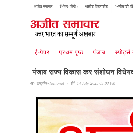
अजीत समाचार
ई-पेपर ( हिंदी )
ਅਜੀਤ ਵੈਬਸਾਈਟ
ਅਜੀਤ ਟੀ ਵ
ई-पेपर
प्रथम पृष्ठ
पंजाब
स्पोर्ट्स 
पंजाब राज्य विकास कर संशोधन विधेयक
राष्ट्रीय - National
14 July, 2025 03:03 PM