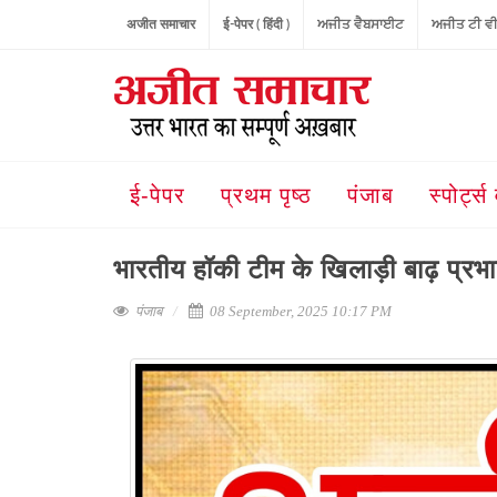
अजीत समाचार
ई-पेपर ( हिंदी )
ਅਜੀਤ ਵੈਬਸਾਈਟ
ਅਜੀਤ ਟੀ ਵ
ई-पेपर
प्रथम पृष्ठ
पंजाब
स्पोर्ट्स 
भारतीय हॉकी टीम के खिलाड़ी बाढ़ प्रभाव
पंजाब
08 September, 2025 10:17 PM