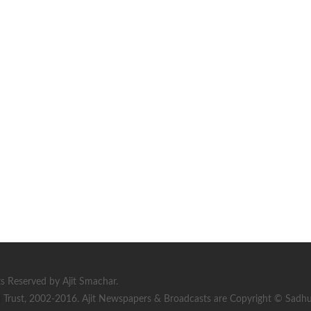
s Reserved by Ajit Smachar.
rust, 2002-2016. Ajit Newspapers & Broadcasts are Copyright © Sadhu S