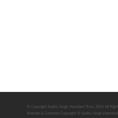
© Copyright Sadhu Singh Hamdard Trust, 2016 All Right
Website & Contents Copyright © Sadhu Singh Hamdard T