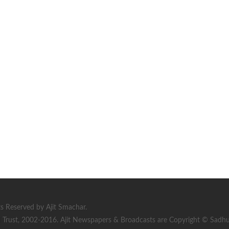
s Reserved by Ajit Smachar.
rust, 2002-2016. Ajit Newspapers & Broadcasts are Copyright © Sadhu S