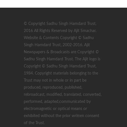
© Copyright Sadhu Singh Hamdard Trust,
2016 All Rights Reserved by Ajit Smachar.
Website & Contents Copyright © Sadhu
Singh Hamdard Trust, 2002-2016. Ajit
Newspapers & Broadcasts are Copyright ©
Sadhu Singh Hamdard Trust. The Ajit logo is
Copyright © Sadhu Singh Hamdard Trust,
1984. Copyright materials belonging to the
Trust may not in whole or in part be
produced, reproduced, published,
rebroadcast, modified, translated, converted,
performed, adapted,communicated by
electromagnetic or optical means or
exhibited without the prior written consent
of the Trust.