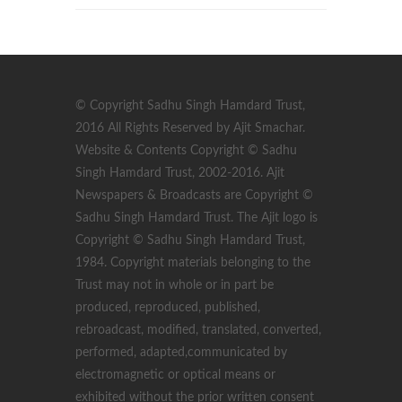
© Copyright Sadhu Singh Hamdard Trust,
2016 All Rights Reserved by Ajit Smachar.
Website & Contents Copyright © Sadhu
Singh Hamdard Trust, 2002-2016. Ajit
Newspapers & Broadcasts are Copyright ©
Sadhu Singh Hamdard Trust. The Ajit logo is
Copyright © Sadhu Singh Hamdard Trust,
1984. Copyright materials belonging to the
Trust may not in whole or in part be
produced, reproduced, published,
rebroadcast, modified, translated, converted,
performed, adapted,communicated by
electromagnetic or optical means or
exhibited without the prior written consent