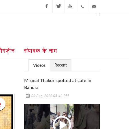
Facebook
Twitter
Youtube
+91-181-
ajit@ajitjalandhar.com
2455961,62,63,
5032400
मैगज़ीन
संपादक के नाम
Recent
Videos
Mrunal Thakur spotted at cafe in
Bandra
09 Aug, 2026 03:42 PM