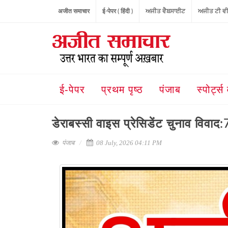
अजीत समाचार
ई-पेपर ( हिंदी )
ਅਜੀਤ ਵੈਬਸਾਈਟ
ਅਜੀਤ ਟੀ ਵ
ई-पेपर
प्रथम पृष्ठ
पंजाब
स्पोर्ट्स 
डेराबस्सी वाइस प्रेसिडेंट चुनाव विवाद:
पंजाब
08 July, 2026 04:11 PM