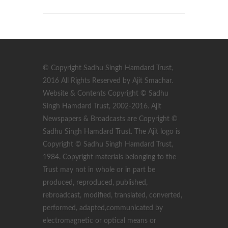
© Copyright Sadhu Singh Hamdard Trust,
2016 All Rights Reserved by Ajit Smachar.
Website & Contents Copyright © Sadhu
Singh Hamdard Trust, 2002-2016. Ajit
Newspapers & Broadcasts are Copyright ©
Sadhu Singh Hamdard Trust. The Ajit logo is
Copyright © Sadhu Singh Hamdard Trust,
1984. Copyright materials belonging to the
Trust may not in whole or in part be
produced, reproduced, published,
rebroadcast, modified, translated, converted,
performed, adapted,communicated by
electromagnetic or optical means or