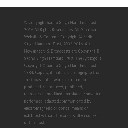
© Copyright Sadhu Singh Hamdard Trust,
2016 All Rights Reserved by Ajit Smachar.
Website & Contents Copyright © Sadhu
Singh Hamdard Trust, 2002-2016. Ajit
Newspapers & Broadcasts are Copyright ©
Sadhu Singh Hamdard Trust. The Ajit logo is
Copyright © Sadhu Singh Hamdard Trust,
1984. Copyright materials belonging to the
Trust may not in whole or in part be
produced, reproduced, published,
rebroadcast, modified, translated, converted,
performed, adapted,communicated by
electromagnetic or optical means or
exhibited without the prior written consent
of the Trust.