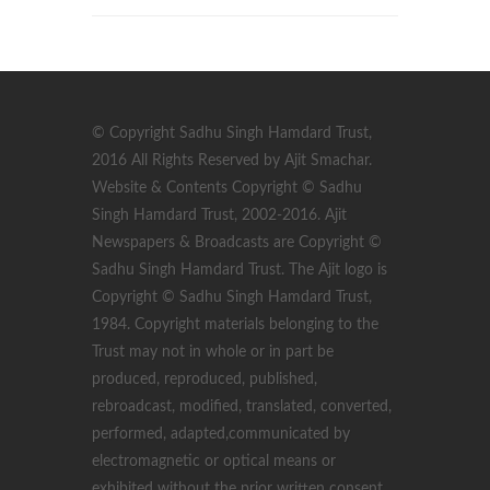
© Copyright Sadhu Singh Hamdard Trust,
2016 All Rights Reserved by Ajit Smachar.
Website & Contents Copyright © Sadhu
Singh Hamdard Trust, 2002-2016. Ajit
Newspapers & Broadcasts are Copyright ©
Sadhu Singh Hamdard Trust. The Ajit logo is
Copyright © Sadhu Singh Hamdard Trust,
1984. Copyright materials belonging to the
Trust may not in whole or in part be
produced, reproduced, published,
rebroadcast, modified, translated, converted,
performed, adapted,communicated by
electromagnetic or optical means or
exhibited without the prior written consent