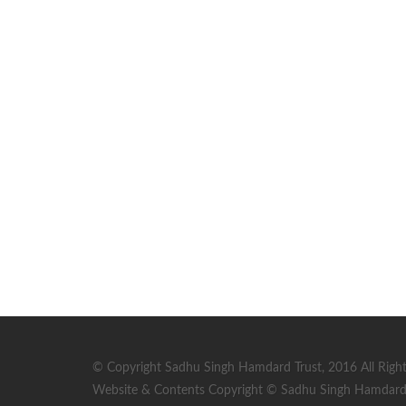
© Copyright Sadhu Singh Hamdard Trust, 2016 All Right
Website & Contents Copyright © Sadhu Singh Hamdard T