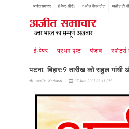
अजीत समाचार
ई-पेपर ( हिंदी )
ਅਜੀਤ ਵੈਬਸਾਈਟ
ਅਜੀਤ ਟੀ ਵ
ई-पेपर
प्रथम पृष्ठ
पंजाब
स्पोर्ट्स 
पटना, बिहार:9 तारीख को राहुल गांधी 
राष्ट्रीय - National
07 July, 2025 03:11 PM