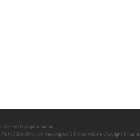
s Reserved by Ajit Smachar.
rust, 2002-2016. Ajit Newspapers & Broadcasts are Copyright © Sadhu S