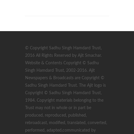
© Copyright Sadhu Singh Hamdard Trust,
2016 All Rights Reserved by Ajit Smachar.
Website & Contents Copyright © Sadhu
Singh Hamdard Trust, 2002-2016. Ajit
Newspapers & Broadcasts are Copyright ©
Sadhu Singh Hamdard Trust. The Ajit logo is
Copyright © Sadhu Singh Hamdard Trust,
1984. Copyright materials belonging to the
Trust may not in whole or in part be
produced, reproduced, published,
rebroadcast, modified, translated, converted,
performed, adapted,communicated by