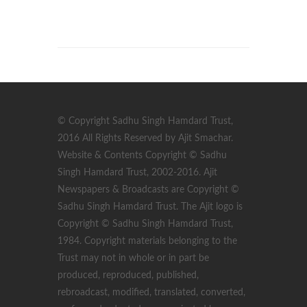
© Copyright Sadhu Singh Hamdard Trust,
2016 All Rights Reserved by Ajit Smachar.
Website & Contents Copyright © Sadhu
Singh Hamdard Trust, 2002-2016. Ajit
Newspapers & Broadcasts are Copyright ©
Sadhu Singh Hamdard Trust. The Ajit logo is
Copyright © Sadhu Singh Hamdard Trust,
1984. Copyright materials belonging to the
Trust may not in whole or in part be
produced, reproduced, published,
rebroadcast, modified, translated, converted,