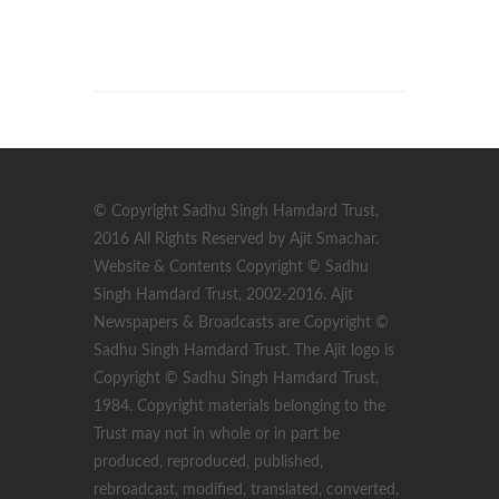
© Copyright Sadhu Singh Hamdard Trust,
2016 All Rights Reserved by Ajit Smachar.
Website & Contents Copyright © Sadhu
Singh Hamdard Trust, 2002-2016. Ajit
Newspapers & Broadcasts are Copyright ©
Sadhu Singh Hamdard Trust. The Ajit logo is
Copyright © Sadhu Singh Hamdard Trust,
1984. Copyright materials belonging to the
Trust may not in whole or in part be
produced, reproduced, published,
rebroadcast, modified, translated, converted,